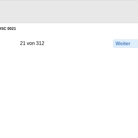
DSC 0021
21 von 312
Weiter